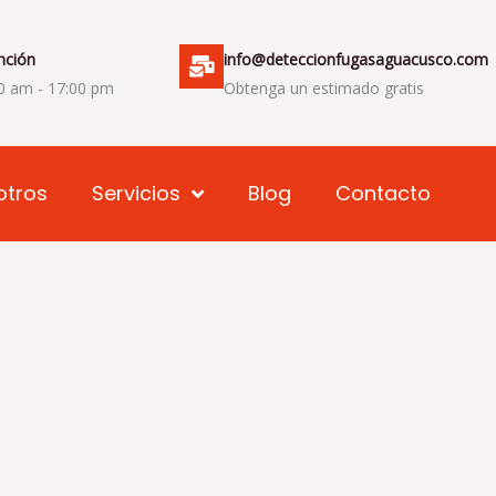
nción
info@deteccionfugasaguacusco.com
00 am - 17:00 pm
Obtenga un estimado gratis
otros
Servicios
Blog
Contacto