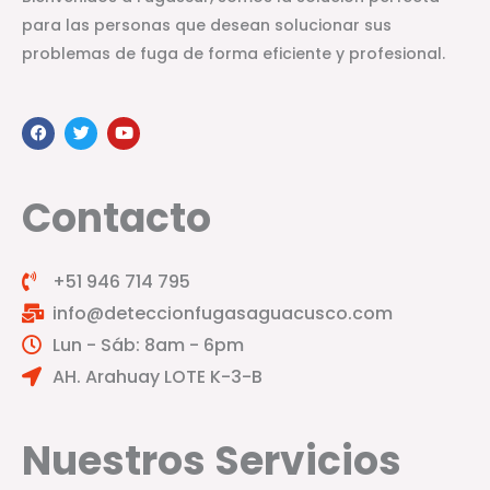
para las personas que desean solucionar sus
problemas de fuga de forma eficiente y profesional.
F
T
Y
a
w
o
c
i
u
e
t
t
b
t
u
Contacto
o
e
b
o
r
e
k
+51 946 714 795
info@deteccionfugasaguacusco.com
Lun - Sáb: 8am - 6pm
AH. Arahuay LOTE K-3-B
Nuestros Servicios