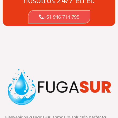
nosotros 24/7 en el:
+51 946 714 795
Bienvenidos a FugasSur, somos la solución perfecta